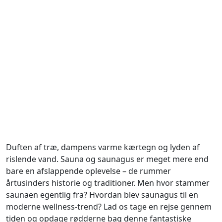
Historien bag sauna og
saunagus: Fra oldtidens
Duften af træ, dampens varme kærtegn og lyden af
rislende vand. Sauna og saunagus er meget mere end
ritualer til moderne
bare en afslappende oplevelse – de rummer
velvære
årtusinders historie og traditioner. Men hvor stammer
saunaen egentlig fra? Hvordan blev saunagus til en
moderne wellness-trend? Lad os tage en rejse gennem
tiden og opdage rødderne bag denne fantastiske