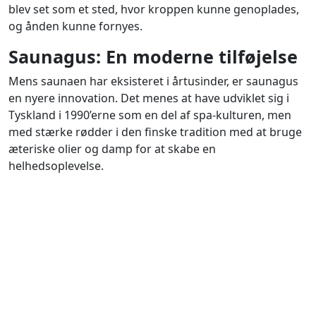
blev set som et sted, hvor kroppen kunne genoplades,
og ånden kunne fornyes.
Saunagus: En moderne tilføjelse
Mens saunaen har eksisteret i årtusinder, er saunagus
en nyere innovation. Det menes at have udviklet sig i
Tyskland i 1990’erne som en del af spa-kulturen, men
med stærke rødder i den finske tradition med at bruge
æteriske olier og damp for at skabe en
helhedsoplevelse.
Hvad gør saunagus unikt?
Gusmesteren
styrer ikke kun temperaturen og
dampen, men også stemningen ved hjælp af æteriske
olier, musik og fortællinger.
Saunagus
er blevet en populær wellness-aktivitet i hele
Europa og et must-try i Danmark.