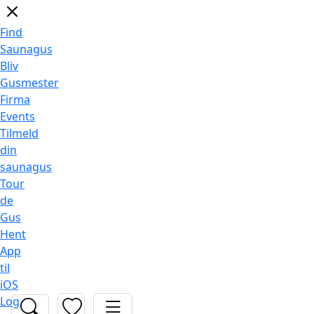
Find
Saunagus
Bliv
Gusmester
Firma
Events
Tilmeld
din
saunagus
Tour
de
Gus
Hent
App
til
iOS
Log