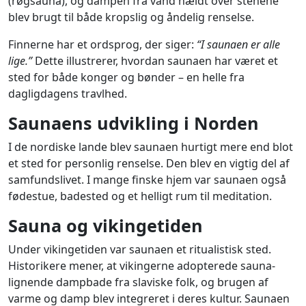
(røgsauna), og dampen fra vand hældt over stenene
blev brugt til både kropslig og åndelig renselse.
Finnerne har et ordsprog, der siger:
“I saunaen er alle
lige.”
Dette illustrerer, hvordan saunaen har været et
sted for både konger og bønder – en helle fra
dagligdagens travlhed.
Saunaens udvikling i Norden
I de nordiske lande blev saunaen hurtigt mere end blot
et sted for personlig renselse. Den blev en vigtig del af
samfundslivet. I mange finske hjem var saunaen også
fødestue, badested og et helligt rum til meditation.
Sauna og vikingetiden
Under vikingetiden var saunaen et ritualistisk sted.
Historikere mener, at vikingerne adopterede sauna-
lignende dampbade fra slaviske folk, og brugen af
varme og damp blev integreret i deres kultur. Saunaen