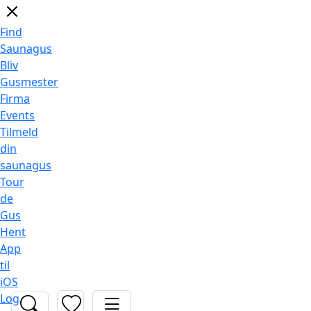
Find
Saunagus
Bliv
Gusmester
Firma
Events
Tilmeld
din
saunagus
Tour
de
Gus
Hent
App
til
iOS
Log