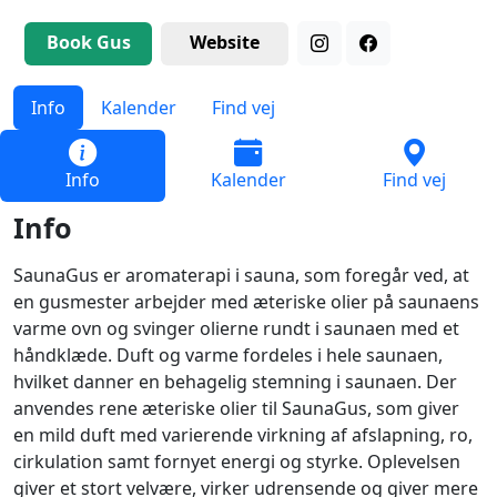
Book Gus
Website
Info
Kalender
Find vej
Info
Kalender
Find vej
Info
SaunaGus er aromaterapi i sauna, som foregår ved, at
en gusmester arbejder med æteriske olier på saunaens
varme ovn og svinger olierne rundt i saunaen med et
håndklæde. Duft og varme fordeles i hele saunaen,
hvilket danner en behagelig stemning i saunaen. Der
anvendes rene æteriske olier til SaunaGus, som giver
en mild duft med varierende virkning af afslapning, ro,
cirkulation samt fornyet energi og styrke. Oplevelsen
giver et stort velvære, virker udrensende og giver mere