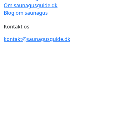
Om saunagusguide.dk
Blog om saunagus
Kontakt os
kontakt@saunagusguide.dk
SaunagusGuide - Udviklet og drevet af
Cherry