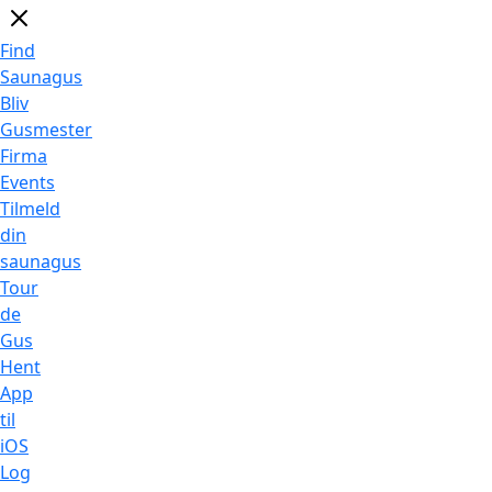
Find
Saunagus
Bliv
Gusmester
Firma
Events
Tilmeld
din
saunagus
Tour
de
Gus
Hent
App
til
iOS
Log