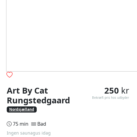
Art By Cat
250
kr
Rungstedgaard
Bekræft pris hos udbyder
Nordsjælland
75 min
Bad
Ingen saunagus idag