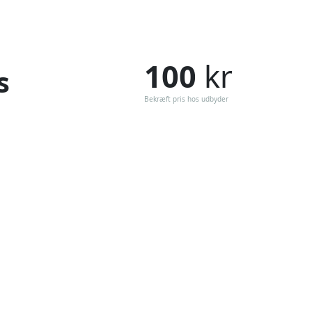
100
kr
s
Bekræft pris hos udbyder