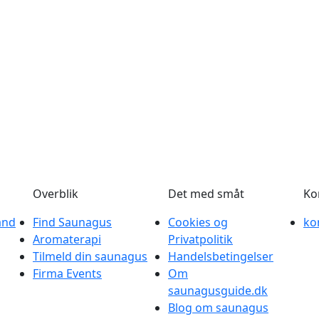
Overblik
Det med småt
Ko
and
Find Saunagus
Cookies og
ko
Aromaterapi
Privatpolitik
Tilmeld din saunagus
Handelsbetingelser
Firma Events
Om
saunagusguide.dk
Blog om saunagus