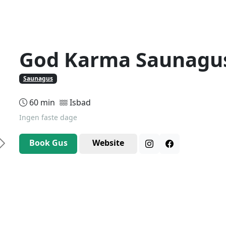
God Karma Saunagu
Saunagus
60 min
Isbad
Ingen faste dage
Book Gus
Website
Next