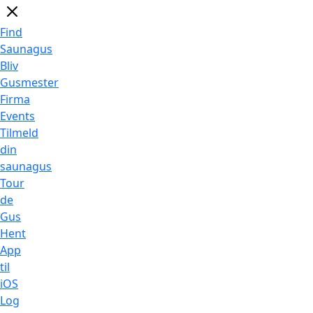
Find
Saunagus
Bliv
Gusmester
Firma
Events
Tilmeld
din
saunagus
Tour
de
Gus
Hent
App
til
iOS
Log