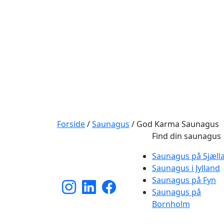
Forside
/
Saunagus
/
God Karma Saunagus
Find din saunagus
Saunagus på Sjæll
Saunagus i Jylland
Saunagus på Fyn
Saunagus på
Bornholm