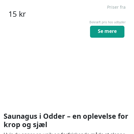
Priser fra
15
kr
Bekræft pris hos udbyder
Se mere
Saunagus i Odder – en oplevelse for
krop og sjæl