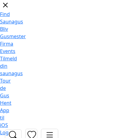
Find
Saunagus
Bliv
Gusmester
Firma
Events
Tilmeld
din
saunagus
Tour
de
Gus
Hent
App
til
iOS
Log