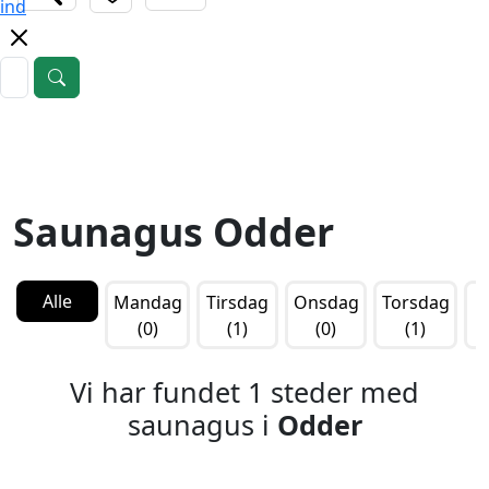
ind
Saunagus Odder
Alle
Mandag
Tirsdag
Onsdag
Torsdag
F
(0)
(1)
(0)
(1)
Vi har fundet 1 steder med
saunagus i
Odder