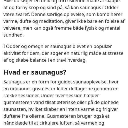
Hvis du søger en unik og forfriskende måde at slappe
af og forny krop og sind på, så kan saunagus i Odder
være svaret. Denne særlige oplevelse, som kombinerer
varme, dufte og meditation, giver ikke bare en følelse af
velvære, men kan også fremme både fysisk og mental
sundhed.
I Odder og omegn er saunagus blevet en populær
aktivitet for dem, der søger en naturlig måde at stresse
af og skabe balance i en travl hverdag.
Hvad er saunagus?
Saunagus er en form for guidet saunaoplevelse, hvor
en uddannet gusmester leder deltagerne gennem en
række sessioner. Under hver session hælder
gusmesteren vand tilsat æteriske olier på de glohede
saunasten, hvilket skaber en intens varme og frigiver
duftene fra olierne. Gusmesteren bruger også et
håndklæde til at cirkulere luften, så varmen og