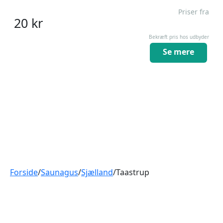
Priser fra
20
kr
Bekræft pris hos udbyder
Se mere
Forside
/
Saunagus
/
Sjælland
/
Taastrup