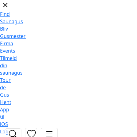
Find
Saunagus
Bliv
Gusmester
Firma
Events
Tilmeld
din
saunagus
Tour
de
Gus
Hent
App
til
iOS
Log