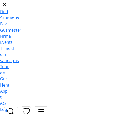
Find
Saunagus
Bliv
Gusmester
Firma
Events
Tilmeld
din
saunagus
Tour
de
Gus
Hent
App
til
iOS
Log