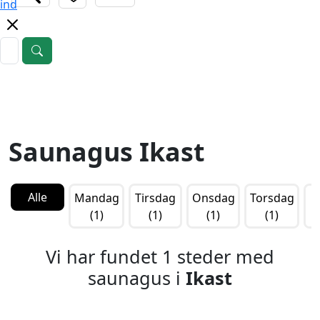
ind
Saunagus Ikast
Alle
Mandag
Tirsdag
Onsdag
Torsdag
F
(1)
(1)
(1)
(1)
Vi har fundet 1 steder med
saunagus i
Ikast