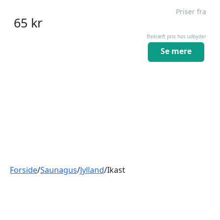
Priser fra
65
kr
Bekræft pris hos udbyder
Se mere
Forside
/
Saunagus
/
Jylland
/
Ikast