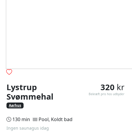
Lystrup
320
kr
Svømmehal
Bekræft pris hos udbyder
Aarhus
130 min
Pool, Koldt bad
Ingen saunagus idag