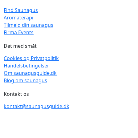
Find Saunagus
Aromaterapi
Tilmeld din saunagus
Firma Events
Det med småt
Cookies og Privatpolitik
Handelsbetingelser
Om saunagusguide.dk
Blog om saunagus
Kontakt os
kontakt@saunagusguide.dk
SaunagusGuide - Udviklet og drevet af
Cherry