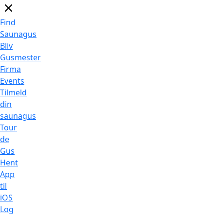
Find
Saunagus
Bliv
Gusmester
Firma
Events
Tilmeld
din
saunagus
Tour
de
Gus
Hent
App
til
iOS
Log