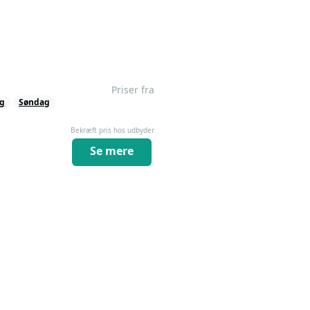
Priser fra
ag
Søndag
Bekræft pris hos udbyder
Se mere