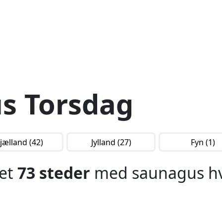
s Torsdag
jælland (42)
Jylland (27)
Fyn (1)
det
73 steder
med saunagus hv