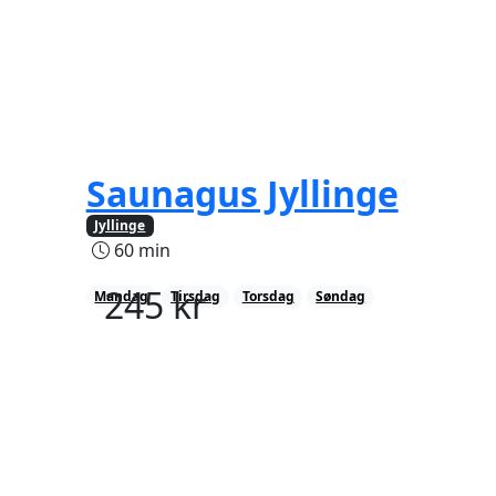
Saunagus Jyllinge
Jyllinge
60 min
245
kr
Mandag
Tirsdag
Torsdag
Søndag