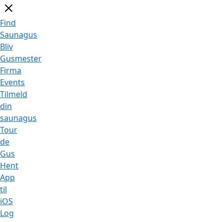
Find
Saunagus
Bliv
Gusmester
Firma
Events
Tilmeld
din
saunagus
Tour
de
Gus
Hent
App
til
iOS
Log