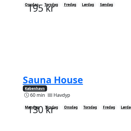
195
kr
Onsdag
Torsdag
Fredag
Lørdag
Søndag
Sauna House
København
60 min
Havdyp
130
kr
Mandag
Tirsdag
Onsdag
Torsdag
Fredag
Lørd