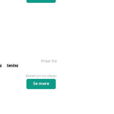
Priser fra
ag
Søndag
Bekræft pris hos udbyder
Se mere