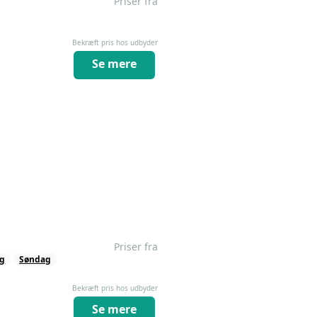
Priser fra
Bekræft pris hos udbyder
Se mere
Priser fra
ag
Søndag
Bekræft pris hos udbyder
Se mere