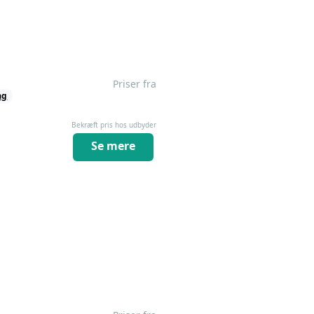
Priser fra
ag
Bekræft pris hos udbyder
Se mere