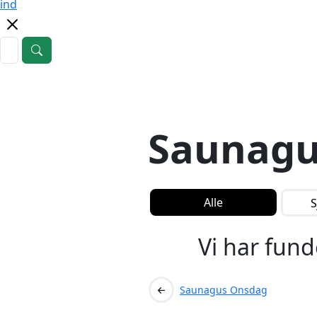
ind
Saunagu
Alle
S
Vi har fun
Saunagus Onsdag