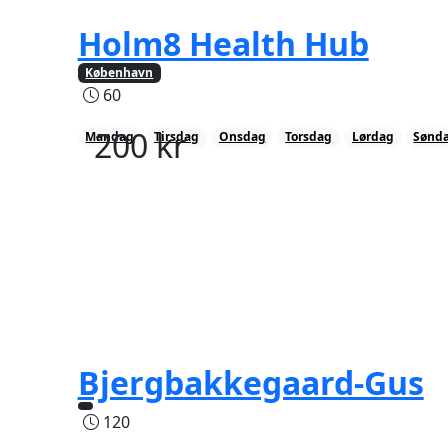
Holm8 Health Hub
København
60
200
kr
Mandag
Tirsdag
Onsdag
Torsdag
Lørdag
Sønd
Bjergbakkegaard-Gus
120