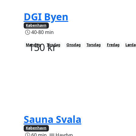
DGI Byen
København
40-80 min
150
kr
Mandag
Tirsdag
Onsdag
Torsdag
Fredag
Lørd
Sauna Svala
København
60 min
Havdyp