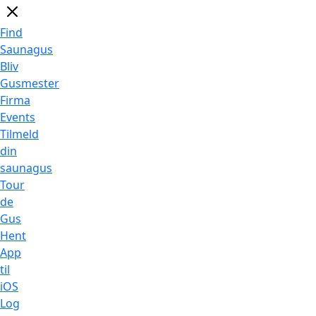
Find
Saunagus
Bliv
Gusmester
Firma
Events
Tilmeld
din
saunagus
Tour
de
Gus
Hent
App
til
iOS
Log