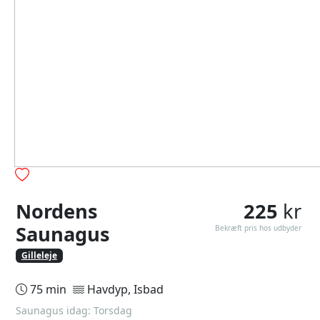
Nordens
225
kr
Saunagus
Bekræft pris hos udbyder
Gilleleje
75 min
Havdyp, Isbad
Saunagus idag: Torsdag