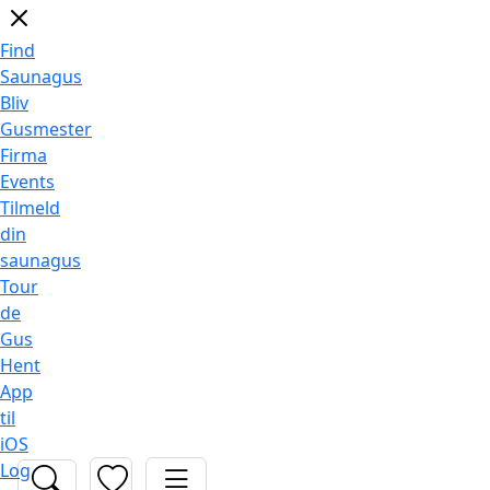
Find
Saunagus
Bliv
Gusmester
Firma
Events
Tilmeld
din
saunagus
Tour
de
Gus
Hent
App
til
iOS
Log