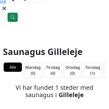
ind
Saunagus Gilleleje
Alle
Mandag
Tirsdag
Onsdag
Torsdag
F
(0)
(0)
(0)
(1)
Vi har fundet 1 steder med
saunagus i
Gilleleje