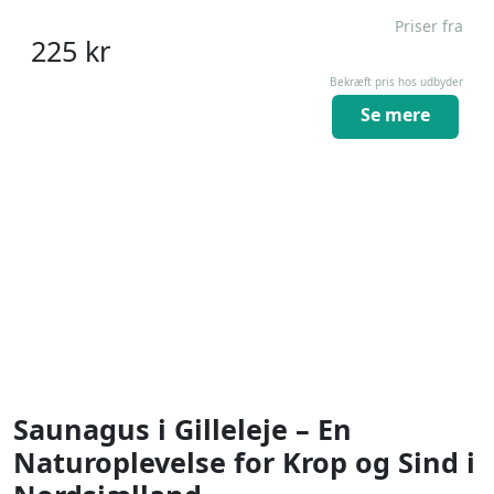
Priser fra
225
kr
Bekræft pris hos udbyder
Se mere
Saunagus i Gilleleje – En
Naturoplevelse for Krop og Sind i