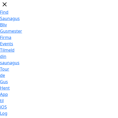
Find
Saunagus
Bliv
Gusmester
Firma
Events
Tilmeld
din
saunagus
Tour
de
Gus
Hent
App
til
iOS
Log