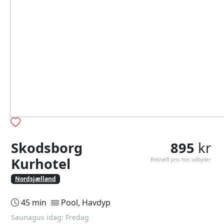
Skodsborg
895
kr
Kurhotel
Bekræft pris hos udbyder
Nordsjælland
45 min
Pool, Havdyp
Saunagus idag: Fredag