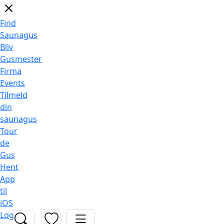
Find
Saunagus
Bliv
Gusmester
Firma
Events
Tilmeld
din
saunagus
Tour
de
Gus
Hent
App
til
iOS
Log