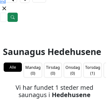
ind
Saunagus Hedehusene
Alle
Mandag
Tirsdag
Onsdag
Torsdag
F
(0)
(0)
(0)
(1)
Vi har fundet 1 steder med
saunagus i
Hedehusene