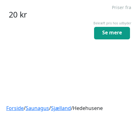
Priser fra
20
kr
Bekræft pris hos udbyder
Se mere
Forside
/
Saunagus
/
Sjælland
/
Hedehusene