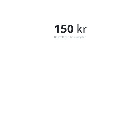
150
kr
Bekræft pris hos udbyder