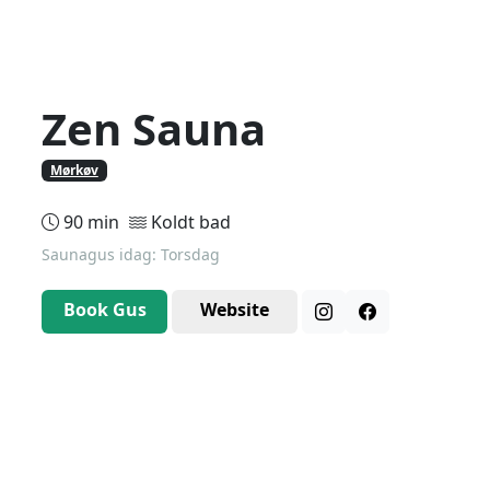
Zen Sauna
Mørkøv
90 min
Koldt bad
Saunagus idag: Torsdag
Book Gus
Website