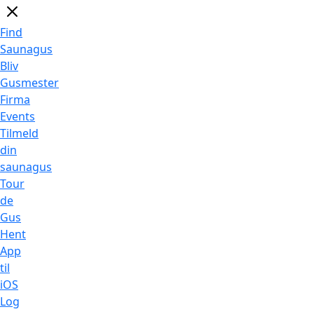
Find
Saunagus
Bliv
Gusmester
Firma
Events
Tilmeld
din
saunagus
Tour
de
Gus
Hent
App
til
iOS
Log