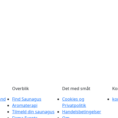
Overblik
Det med småt
Ko
and
Find Saunagus
Cookies og
ko
Aromaterapi
Privatpolitik
Tilmeld din saunagus
Handelsbetingelser