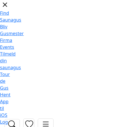
Find
Saunagus
Bliv
Gusmester
Firma
Events
Tilmeld
din
saunagus
Tour
de
Gus
Hent
App
til
iOS
Log