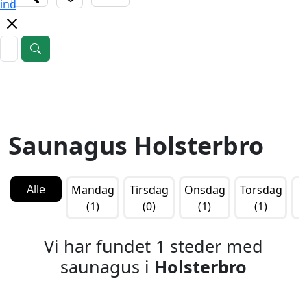
ind
Saunagus Holsterbro
Alle
Mandag
Tirsdag
Onsdag
Torsdag
F
(1)
(0)
(1)
(1)
Vi har fundet 1 steder med
saunagus i
Holsterbro