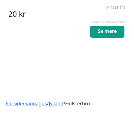
Priser fra
20
kr
Bekræft pris hos udbyder
Se mere
Forside
/
Saunagus
/
Jylland
/
Holsterbro