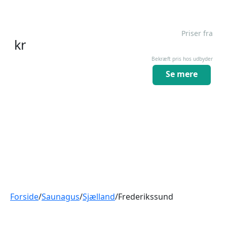
Priser fra
kr
Bekræft pris hos udbyder
Se mere
Forside
/
Saunagus
/
Sjælland
/
Frederikssund