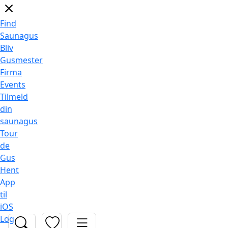
Find
Saunagus
Bliv
Gusmester
Firma
Events
Tilmeld
din
saunagus
Tour
de
Gus
Hent
App
til
iOS
Log