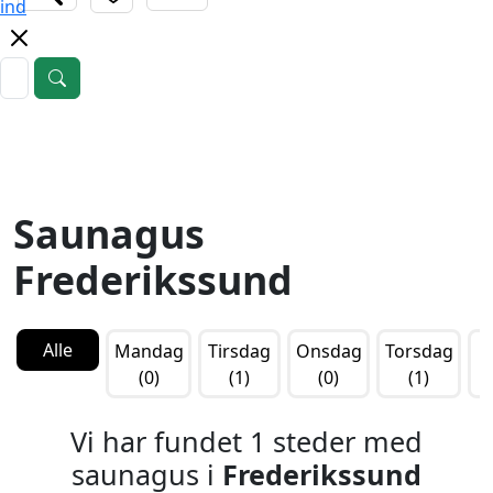
ind
Saunagus
Frederikssund
Alle
Mandag
Tirsdag
Onsdag
Torsdag
F
(0)
(1)
(0)
(1)
Vi har fundet 1 steder med
saunagus i
Frederikssund