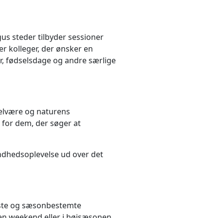
us steder tilbyder sessioner
ler kolleger, der ønsker en
er, fødselsdage og andre særlige
velvære og naturens
 for dem, der søger at
undhedsoplevelse ud over det
faste og sæsonbestemte
 en weekend eller i højsæsonen,