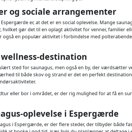
per og sociale arrangementer
Espergærde er, at det er en social oplevelse. Mange saunag
vilket gør det til en oplagt aktivitet for venner, familier el
er også en populær aktivitet i forbindelse med polterabend
wellness-destination
ulært sted for saunagus, men også en by, der værdsætter 
rhed til både skov og strand er det en perfekt destination
dørsaktiviteter.
ur eller bor i området, er der rig mulighed for at få en s
agus-oplevelse i Espergærde
agus i Espergærde, er der flere steder, der tilbyder både 
idé at booke i god tid, især hvis du planlægger at deltage i