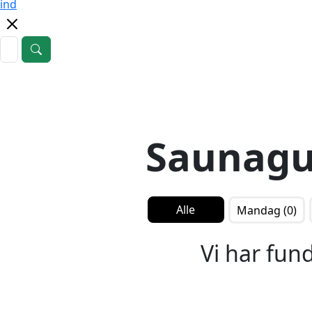
ind
Saunagu
Alle
Mandag (0)
Vi har fun