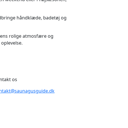
medbringe håndklæde, badetøj og
yens rolige atmosfære og
oplevelse.
ntakt os
ntakt@saunagusguide.dk