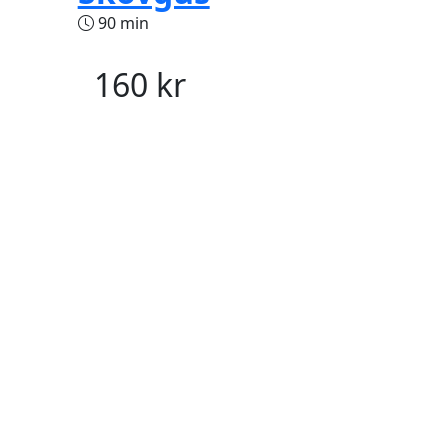
90 min
160
kr