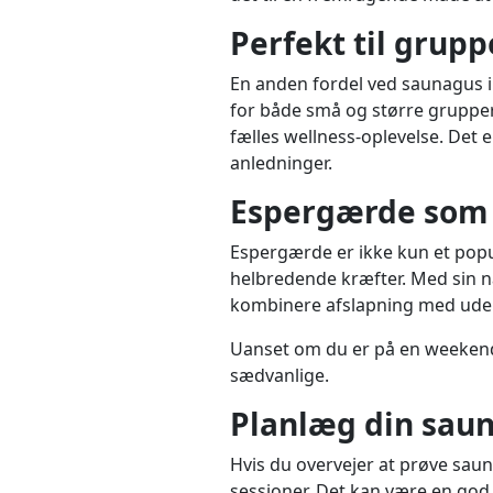
Perfekt til grup
En anden fordel ved saunagus i 
for både små og større grupper, h
fælles wellness-oplevelse. Det 
anledninger.
Espergærde som 
Espergærde er ikke kun et pop
helbredende kræfter. Med sin næ
kombinere afslapning med uden
Uanset om du er på en weekendt
sædvanlige.
Planlæg din saun
Hvis du overvejer at prøve saun
sessioner. Det kan være en god 