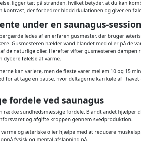
velse, ligger tæt på stranden, hvilket betyder, at du kan k
n kontrast, der forbedrer blodcirkulationen og giver en føle
ente under en saunagus-session
pergærde ledes af en erfaren gusmester, der bruger æteriske
ære. Gusmesteren hælder vand blandet med olier på de var
f de naturlige olier. Herefter vifter gusmesteren dampen r
n dybere følelse af varme.
erne kan variere, men de fleste varer mellem 10 og 15 minu
 for at tage en pause, hvor deltagerne kan køle af i havet el
 fordele ved saunagus
 en række sundhedsmæssige fordele. Blandt andet hjælper d
unforsvaret og afgifte kroppen gennem svedproduktion.
varme og æteriske olier hjælpe med at reducere muskelspæ
 opnå fysisk og mental afslapning på.