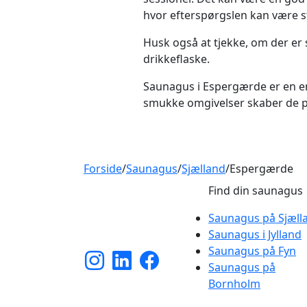
hvor efterspørgslen kan være s
Husk også at tjekke, om der er
drikkeflaske.
Saunagus i Espergærde er en e
smukke omgivelser skaber de p
Forside
/
Saunagus
/
Sjælland
/
Espergærde
Find din saunagus
Saunagus på Sjæll
Saunagus i Jylland
Saunagus på Fyn
Saunagus på
Bornholm