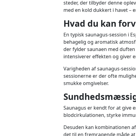
steder, der tilbyder denne ople
med en kold dukkert i havet – e
Hvad du kan forv
En typisk saunagus-session i Es
behagelig og aromatisk atmosf
der fylder saunaen med duften a
intensiverer effekten og giver e
Varigheden af saunagus-session
sessionerne er der ofte mulighed
smukke omgivelser.
Sundhedsmæssige
Saunagus er kendt for at give
blodcirkulationen, styrke imm
Desuden kan kombinationen af 
det til en fremragende måde at