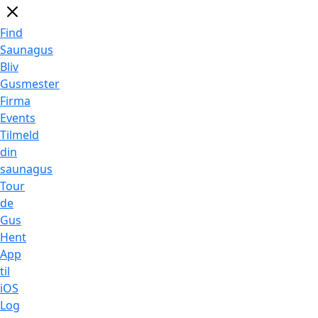
Find
Saunagus
Bliv
Gusmester
Firma
Events
Tilmeld
din
saunagus
Tour
de
Gus
Hent
App
til
iOS
Log